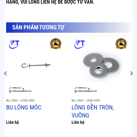
HÀNG, VUI LÒNG LIÊN HỆ ĐỂ ĐƯỢC TƯ VẤN.
SẢN PHẨM TƯƠNG TỰ
SẢN PHẨM TƯƠNG TỰ
BU LÔNG - LỒNG ĐỀN
BU LÔNG - LỒNG ĐỀN
BU LÔNG MÓC
LÔNG ĐỀN TRÒN,
VUÔNG
Liên hệ
Liên hệ