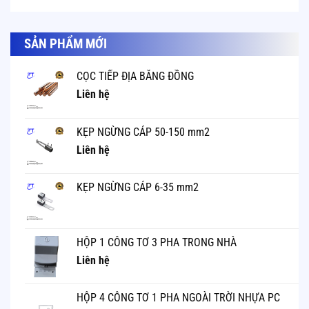
SẢN PHẨM MỚI
CỌC TIẾP ĐỊA BẰNG ĐỒNG
Liên hệ
KẸP NGỪNG CÁP 50-150 mm2
Liên hệ
KẸP NGỪNG CÁP 6-35 mm2
HỘP 1 CÔNG TƠ 3 PHA TRONG NHÀ
Liên hệ
HỘP 4 CÔNG TƠ 1 PHA NGOÀI TRỜI NHỰA PC