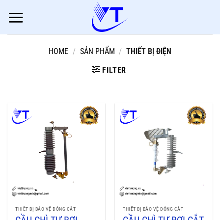
Skip
to
content
HOME
/
SẢN PHẨM
/
THIẾT BỊ ĐIỆN
FILTER
THIẾT BỊ BẢO VỆ ĐÓNG CẮT
THIẾT BỊ BẢO VỆ ĐÓNG CẮT