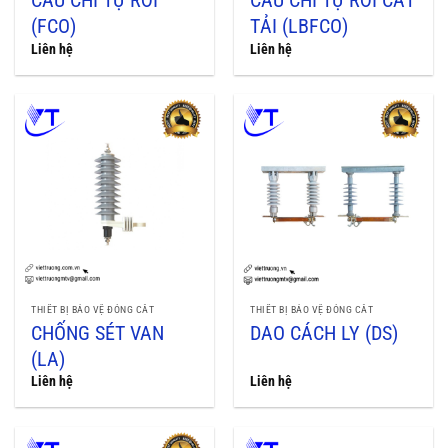
CẦU CHÌ TỰ RƠI
CẦU CHÌ TỰ RƠI CẮT
(FCO)
TẢI (LBFCO)
Liên hệ
Liên hệ
THIẾT BỊ BẢO VỆ ĐÓNG CẮT
THIẾT BỊ BẢO VỆ ĐÓNG CẮT
CHỐNG SÉT VAN
DAO CÁCH LY (DS)
(LA)
Liên hệ
Liên hệ