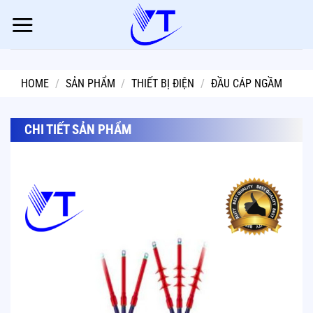
Skip
to
content
HOME
/
SẢN PHẨM
/
THIẾT BỊ ĐIỆN
/
ĐẦU CÁP NGẦM
CHI TIẾT SẢN PHẨM