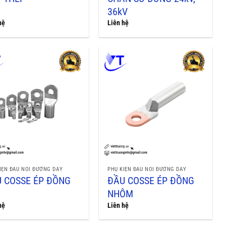
36kV
hệ
Liên hệ
IỆN ĐẤU NỐI ĐƯỜNG DÂY
PHỤ KIỆN ĐẤU NỐI ĐƯỜNG DÂY
 COSSE ÉP ĐỒNG
ĐẦU COSSE ÉP ĐỒNG
NHÔM
hệ
Liên hệ