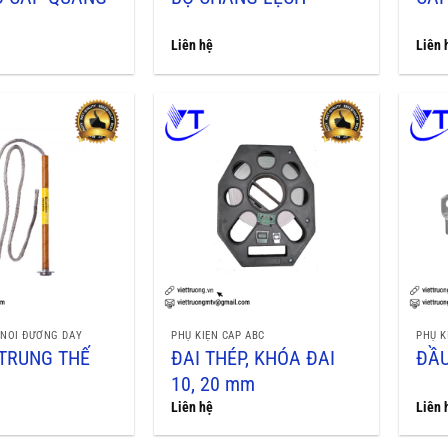
Liên hệ
Liên 
 NỐI ĐƯỜNG DÂY
PHỤ KIỆN CÁP ABC
PHỤ K
 TRUNG THẾ
ĐAI THÉP, KHÓA ĐAI
ĐẦU
10, 20 mm
Liên hệ
Liên 