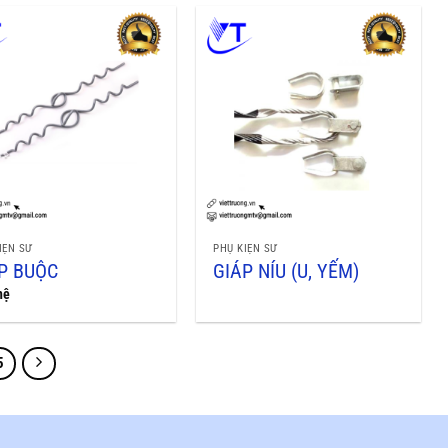
IỆN SỨ
PHỤ KIỆN SỨ
P BUỘC
GIÁP NÍU (U, YẾM)
hệ
5