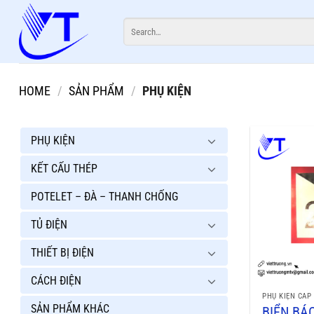
Skip
Search
to
for:
content
HOME
/
SẢN PHẨM
/
PHỤ KIỆN
PHỤ KIỆN
KẾT CẤU THÉP
POTELET – ĐÀ – THANH CHỐNG
TỦ ĐIỆN
THIẾT BỊ ĐIỆN
CÁCH ĐIỆN
PHỤ KIỆN CÁP
SẢN PHẨM KHÁC
BIỂN BÁ