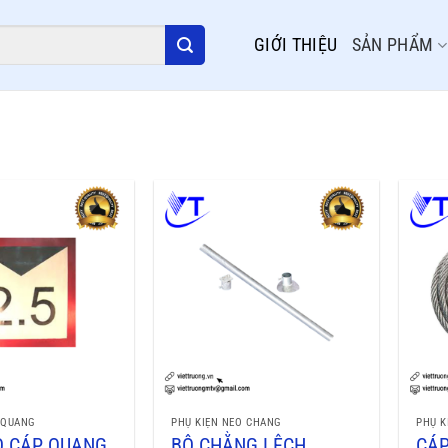
GIỚI THIỆU
SẢN PHẨM
 QUANG
PHỤ KIỆN NEO CHẰNG
PHỤ K
O CÁP QUANG
BỘ CHẰNG LỆCH
CÁP