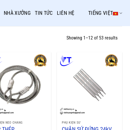
NHÀ XƯỞNG
TIN TỨC
LIÊN HỆ
TIẾNG VIỆT
Showing 1–12 of 53 results
IỆN NEO CHẰNG
PHỤ KIỆN SỨ
 THÉP
CHÂN SỨ ĐỨNG 24kV,