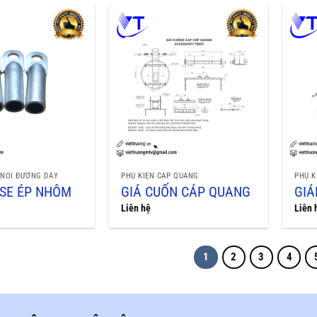
 NỐI ĐƯỜNG DÂY
PHỤ KIỆN CÁP QUANG
PHỤ K
SE ÉP NHÔM
GIÁ CUỐN CÁP QUANG
GIÁ
Liên hệ
Liên 
1
2
3
4