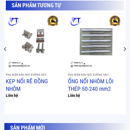
SẢN PHẨM TƯƠNG TỰ
PHỤ KIỆN ĐẤU NỐI ĐƯỜNG DÂY
PHỤ KIỆN ĐẤU NỐI ĐƯỜNG DÂY
KẸP NỐI RẼ ĐỒNG
ỐNG NỐI NHÔM LÕI
NHÔM
THÉP 50-240 mm2
Liên hệ
Liên hệ
SẢN PHẨM MỚI