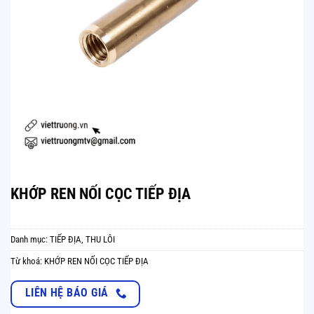
KHỚP REN NỐI CỌC TIẾP ĐỊA
Danh mục:
TIẾP ĐỊA, THU LÔI
Từ khoá:
KHỚP REN NỐI CỌC TIẾP ĐỊA
LIÊN HỆ BÁO GIÁ