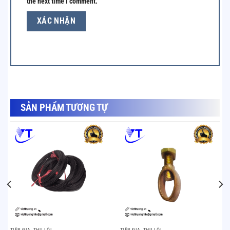
the next time I comment.
SẢN PHẨM TƯƠNG TỰ
SẢN PHẨM TƯƠNG TỰ
TIẾP ĐỊA, THU LÔI
TIẾP ĐỊA, THU LÔI