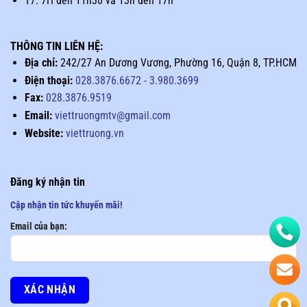
T7: 7H đến 11h30 và 13h đến 17h
THÔNG TIN LIÊN HỆ:
Địa chỉ:
242/27 An Dương Vương, Phường 16, Quận 8, TP.HCM
Điện thoại:
028.3876.6672
-
3.980.3699
Fax:
028.3876.9519
Email:
viettruongmtv@gmail.com
Website:
viettruong.vn
Đăng ký nhận tin
Cập nhận tin tức khuyến mãi!
Email của bạn: