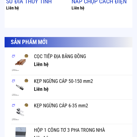
SỨ ĐĨA THỦY TINH
NẮP CHỤP CÁCH ĐIỆN
Liên hệ
Liên hệ
SẢN PHẨM MỚI
CỌC TIẾP ĐỊA BẰNG ĐỒNG
Liên hệ
KẸP NGỪNG CÁP 50-150 mm2
Liên hệ
KẸP NGỪNG CÁP 6-35 mm2
HỘP 1 CÔNG TƠ 3 PHA TRONG NHÀ